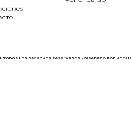
s
Por encargo
iciones
act0
24 Todos Los Derechos Reservados - Diseñado Por Hoolis