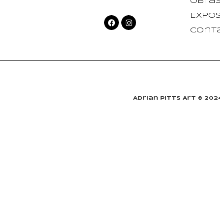
Obra
Expos
Cont
Adrian Pitts Art © 20