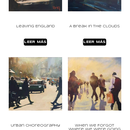
Leaving England
A Break in the Clouds
LEER MÁS
LEER MÁS
Urban Choreography
When we Forgot
Where we were Going