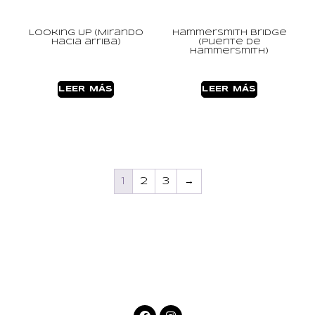
Looking Up (Mirando
Hammersmith Bridge
hacia arriba)
(Puente de
Hammersmith)
LEER MÁS
LEER MÁS
1
2
3
→