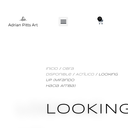
0
Inicio
/
Obra
Disponible
/
Acrílico
/ Looking
Up (Mirando
Hacia Arriba)
LOOKIN