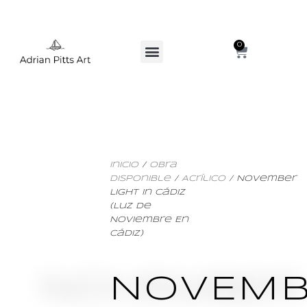
0
Inicio
/
Obra
Disponible
/
Acrílico
/ November
Light In Cádiz
(Luz De
Noviembre En
Cádiz)
NOVEMB