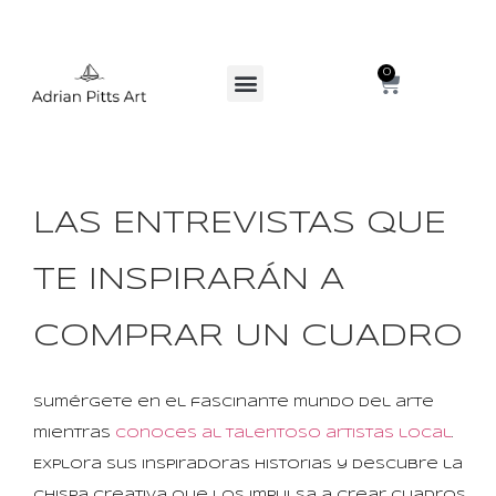
0
LAS ENTREVISTAS QUE
TE INSPIRARÁN A
COMPRAR UN CUADRO
Sumérgete en el fascinante mundo del arte
mientras
conoces al talentoso artistas local
.
Explora sus inspiradoras historias y descubre la
chispa creativa que los impulsa a crear cuadros