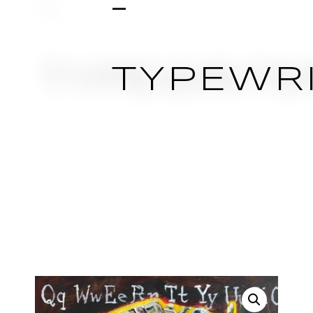
–
TYPEWR