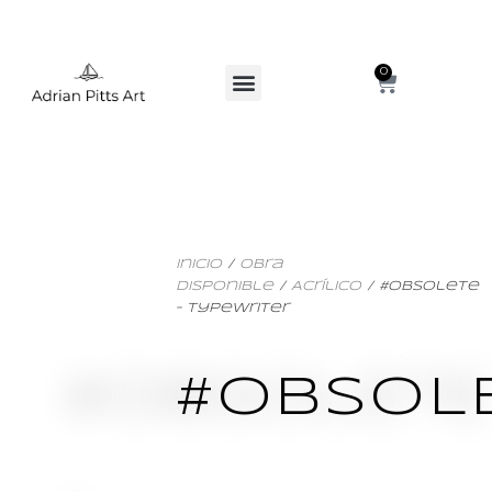
0
Inicio
/
Obra
Disponible
/
Acrílico
/ #Obsolete
– Typewriter
#OBSOL