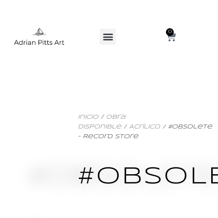
0
Inicio
/
Obra
Disponible
/
Acrílico
/ #Obsolete
– Record Store
#OBSOL