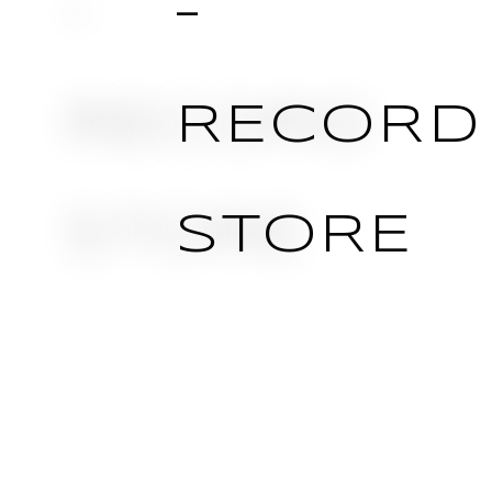
–
RECORD
STORE