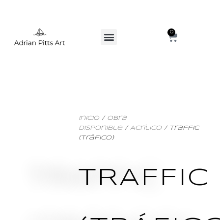
0
Inicio
/
Obra
Disponible
/
Acrílico
/ Traffic
(Tráfico)
TRAFFIC