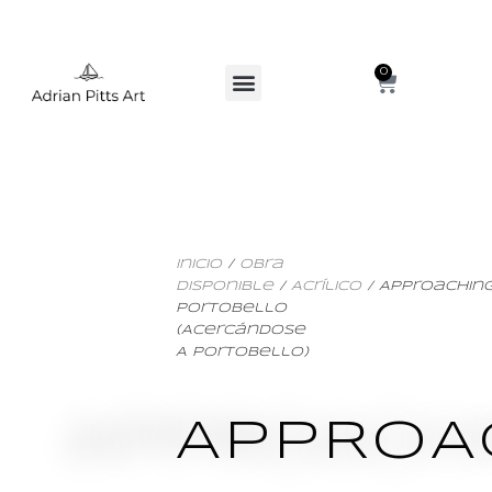
0
Inicio
/
Obra
Disponible
/
Acrílico
/ Approachin
Portobello
(Acercándose
A Portobello)
APPROA