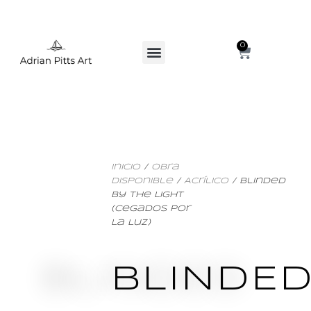
0
Inicio
/
Obra
Disponible
/
Acrílico
/ Blinded
By The Light
(Cegados Por
La Luz)
BLINDE