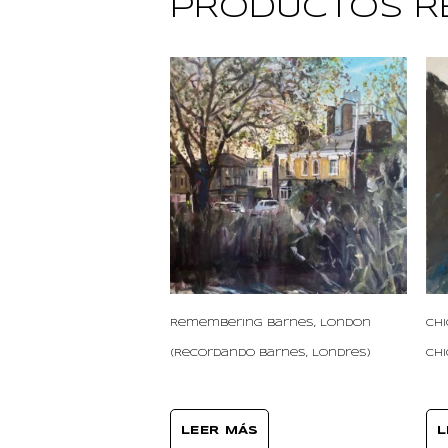
PRODUCTOS R
Remembering Barnes, London
Chi
(Recordando Barnes, Londres)
Chi
LEER MÁS
L