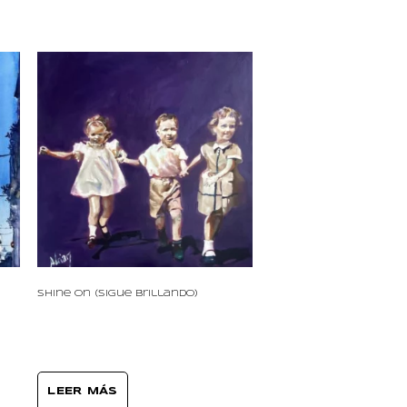
Shine On (Sigue Brillando)
LEER MÁS