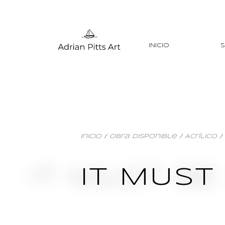
INICIO
S
Inicio
/
Obra Disponible
/
Acrílico
/
IT MUST