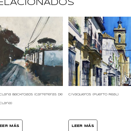
ELACIONADOS
clana Backroads (Carreteras De
C/Vaqueros (Puerto Real)
clana)
EER MÁS
LEER MÁS