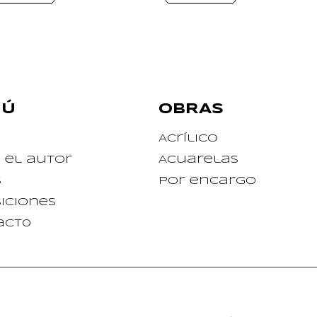
NÚ
OBRAS
Acrílico
 el autor
Acuarelas
s
Por encargo
iciones
act0