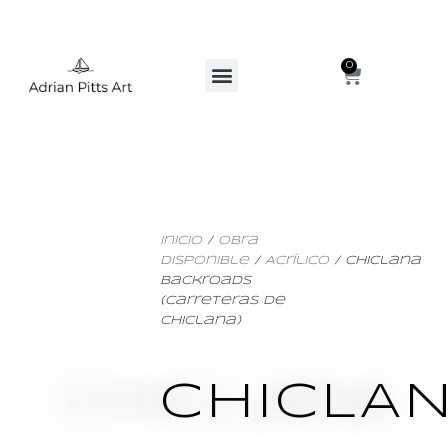
0
Inicio
/
Obra
Disponible
/
Acrílico
/ Chiclana
Backroads
(Carreteras De
Chiclana)
CHICLA