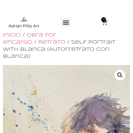
0
Inicio
/
Obra por
encargo
/
Retrato
/ Self Portrait
with Blanca (Autorretrato con
Blanca)