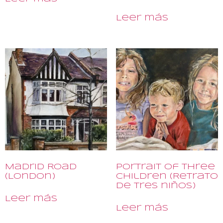
Leer más
Madrid Road
Portrait of Three
(London)
Children (Retrato
de tres niños)
Leer más
Leer más