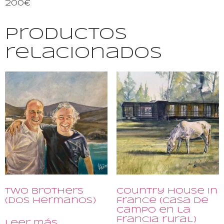
200€
Productos
relacionados
Two Brothers
Country House in
(Dos Hermanos)
France (Casa de
campo en la
Francia rural)
Leer más