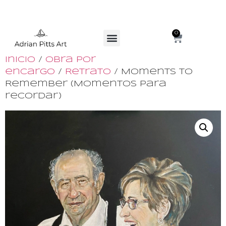
0
Inicio
/
Obra por
encargo
/
Retrato
/ Moments to
Remember (Momentos para
recordar)