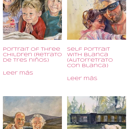
Portrait of Three
Self Portrait
Children (Retrato
with Blanca
de tres niños)
(Autorretrato
con Blanca)
Leer más
Leer más