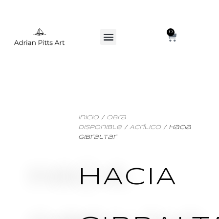
0
Inicio
/
Obra
Disponible
/
Acrílico
/ Hacia
Gibraltar
HACIA